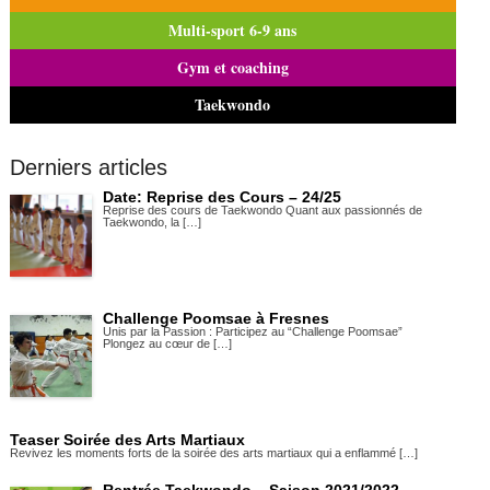
Multi-sport 6-9 ans
Gym et coaching
Taekwondo
Derniers articles
Date: Reprise des Cours – 24/25
Reprise des cours de Taekwondo Quant aux passionnés de
Taekwondo, la […]
Challenge Poomsae à Fresnes
Unis par la Passion : Participez au “Challenge Poomsae”
Plongez au cœur de […]
Teaser Soirée des Arts Martiaux
Revivez les moments forts de la soirée des arts martiaux qui a enflammé […]
Rentrée Taekwondo – Saison 2021/2022