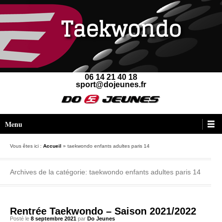
Taekwondo
06 14 21 40 18
sport@dojeunes.fr
Menu principal
Aller au contenu
Menu
Vous êtes ici :
Accueil
»
taekwondo enfants adultes paris 14
Archives de la catégorie:
taekwondo enfants adultes paris 14
Rentrée Taekwondo – Saison 2021/2022
Posté le
8 septembre 2021
par
Do Jeunes