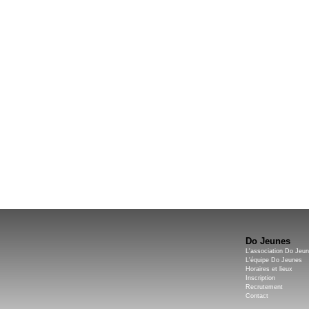
Do Jeunes
L'association Do Jeu
L'équipe Do Jeunes
Horaires et lieux
Inscription
Recrutement
Contact